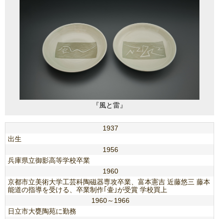
『風と雷』
1937
出生
1956
兵庫県立御影高等学校卒業
1960
京都市立美術大学工芸科陶磁器専攻卒業、富本憲吉 近藤悠三 藤本
能道の指導を受ける、卒業制作｢壷｣が受賞 学校買上
1960～1966
日立市大甕陶苑に勤務