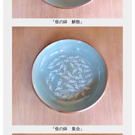
『隹の鉢 解散』
『隹の鉢 集合』