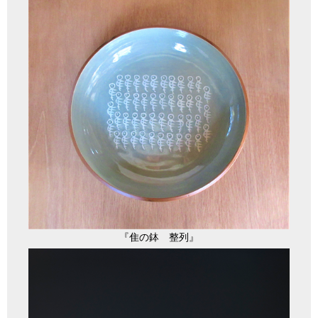
『隹の鉢 整列』