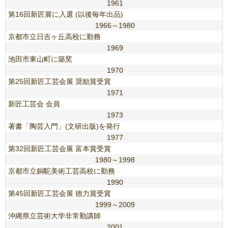
1961
第16回新匠展に入選 (以後毎年出品)
1966～1980
京都市立日吉ヶ丘高校に勤務
1969
池田市東山町に築窯
1970
第25回新匠工芸会展 奨励賞受賞
1971
新匠工芸会 会員
1973
著書「陶芸入門」(文研出版)を発行
1977
第32回新匠工芸会展 富本賞受賞
1980～1998
京都市立銅駝美術工芸高校に勤務
1990
第45回新匠工芸会展 徳力賞受賞
1999～2009
沖縄県立芸術大学非常勤講師
2001