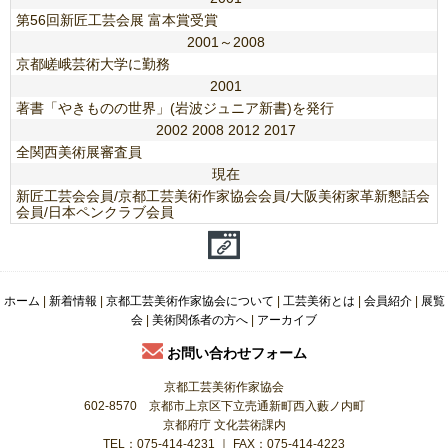
第56回新匠工芸会展 富本賞受賞
2001～2008
京都嵯峨芸術大学に勤務
2001
著書「やきものの世界」(岩波ジュニア新書)を発行
2002 2008 2012 2017
全関西美術展審査員
現在
新匠工芸会会員/京都工芸美術作家協会会員/大阪美術家革新懇話会
会員/日本ペンクラブ会員
ホーム
|
新着情報
|
京都工芸美術作家協会について
|
工芸美術とは
|
会員紹介
|
展覧
会
|
美術関係者の方へ
|
アーカイブ
お問い合わせフォーム
京都工芸美術作家協会
602-8570 京都市上京区下立売通新町西入藪ノ内町
京都府庁 文化芸術課内
TEL：075-414-4231 ｜ FAX：075-414-4223