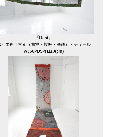
『Root』
パピエ糸・古布（着物・蚊帳・漁網）・チュール
W350×D5×H110(cm)