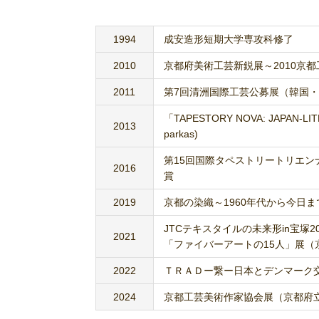
1994
成安造形短期大学専攻科修了
2010
京都府美術工芸新鋭展～2010京
2011
第7回清洲国際工芸公募展（韓国
「TAPESTORY NOVA: JAP
2013
parkas)
第15回国際タペストリートリエ
2016
賞
2019
京都の染織～1960年代から今日
JTCテキスタイルの未来形in宝塚2
2021
「ファイバーアートの15人」展（京
2022
ＴＲＡＤー繋ー日本とデンマーク
2024
京都工芸美術作家協会展（京都府