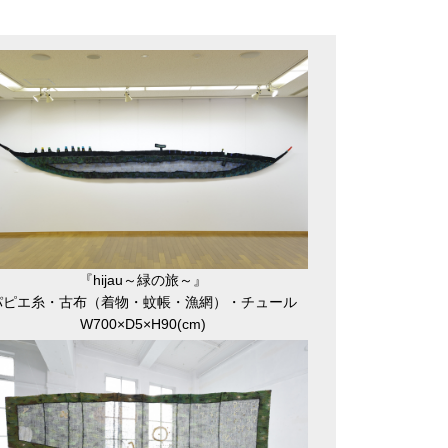
『hijau～緑の旅～』
パピエ糸・古布（着物・蚊帳・漁網）・チュール
W700×D5×H90(cm)