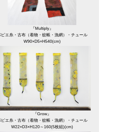
『Multiply』
パピエ糸・古布（着物・蚊帳・漁網）・チュール
W90×D5×H540(cm)
『Grow』
パピエ糸・古布（着物・蚊帳・漁網）・チュール
W22×D3×H120～160(5枚組)(cm)