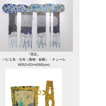
『雨足』
パピエ糸・古布（着物・蚊帳）・チュール
W352×D3×H260(cm)