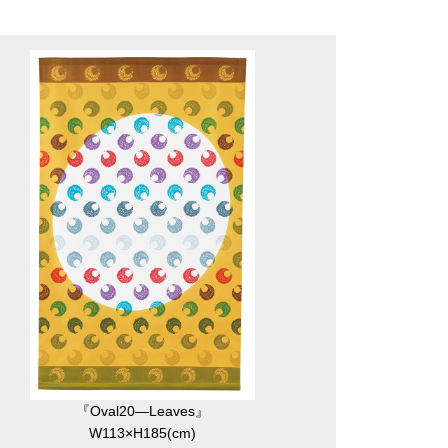
『Oval20―Leaves』
W113×H185(cm)