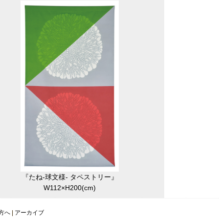
『たね-球文様- タペストリー』
W112×H200(cm)
方へ
|
アーカイブ