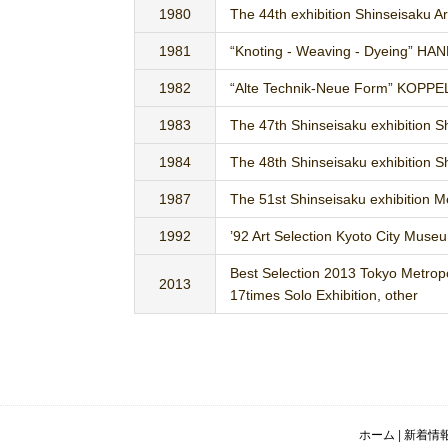
1980
The 44th exhibition Shinseisaku Ar
1981
“Knoting - Weaving - Dyeing” 
1982
“Alte Technik-Neue Form” KOPP
1983
The 47th Shinseisaku exhibition 
1984
The 48th Shinseisaku exhibition 
1987
The 51st Shinseisaku exhibition 
1992
’92 Art Selection Kyoto City Mu
Best Selection 2013 Tokyo Metrop
2013
17times Solo Exhibition, other
ホーム
|
新着情