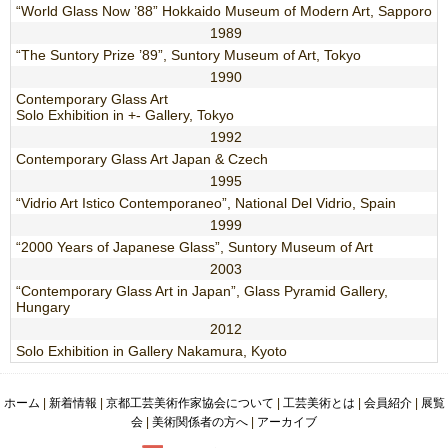
“World Glass Now ’88” Hokkaido Museum of Modern Art, Sapporo
1989
“The Suntory Prize ’89”, Suntory Museum of Art, Tokyo
1990
Contemporary Glass Art
Solo Exhibition in +- Gallery, Tokyo
1992
Contemporary Glass Art Japan & Czech
1995
“Vidrio Art Istico Contemporaneo”, National Del Vidrio, Spain
1999
“2000 Years of Japanese Glass”, Suntory Museum of Art
2003
“Contemporary Glass Art in Japan”, Glass Pyramid Gallery,
Hungary
2012
Solo Exhibition in Gallery Nakamura, Kyoto
ホーム
|
新着情報
|
京都工芸美術作家協会について
|
工芸美術とは
|
会員紹介
|
展覧
会
|
美術関係者の方へ
|
アーカイブ